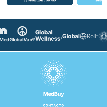
Selecci
FINALIZAR COMPRA
Global
Global
Roll
®
Wellness
®
Med
GlobalVac®
MedBuy
CONTACTO