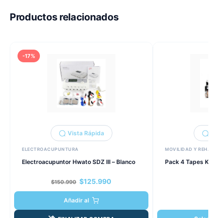
Productos relacionados
-17%
Vista Rápida
Vi
ELECTROACUPUNTURA
MOVILIDAD Y REHABI
Electroacupuntor Hwato SDZ III – Blanco
Pack 4 Tapes Kine
El
El
$
125.990
$
150.990
precio
precio
original
actual
$
Añadir al
era:
es:
$150.990.
$125.990.