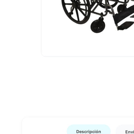
Auriculoterapia
Monitoreo
Electroacupuntura
Ver más →
Descripción
Env