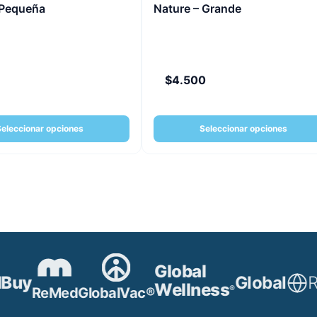
 Pequeña
Nature – Grande
$
4.500
Seleccionar opciones
Seleccionar opciones
Global
uy
Global
Rol
Wellness
®
ReMed
GlobalVac®