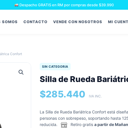
Despacho GRATIS en RM por compras desde $39.990
S SOMOS
CONTACTO
VENDE CON NOSOTROS
MI CUENT
Apoyo domiciliario
iátrica Confort
Accesorios
Cojines y almohadas
Concentradores de oxígeno
SIN CATEGORíA
Insumos respiratorios
Silla de Rueda Bariátr
Rehabilitación respiratoria
Kinesiología y Fisioterapia
CPAP
$
285.440
IVA INC.
Andadores
Bastones
La Silla de Rueda Bariátrica Confort está dis
Ortopedia
Limpieza Bucal
personas con sobrepeso, soportando hasta 125
Sillas de ruedas
reducida.
Retiro gratis
a partir de Maña