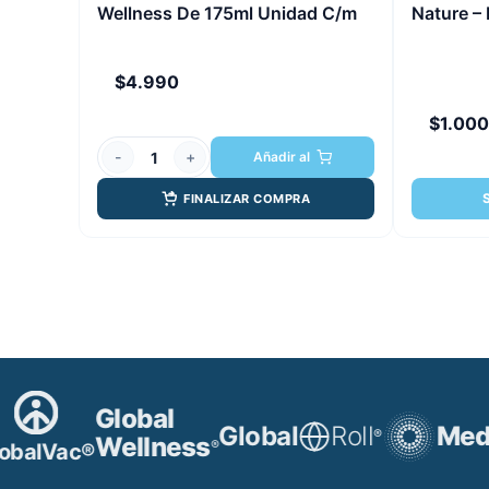
Wellness De 175ml Unidad C/m
Nature –
$
4.990
$
1.000
-
+
Añadir al
FINALIZAR COMPRA
Global
Global
Roll
MedB
®
Wellness
®
balVac®