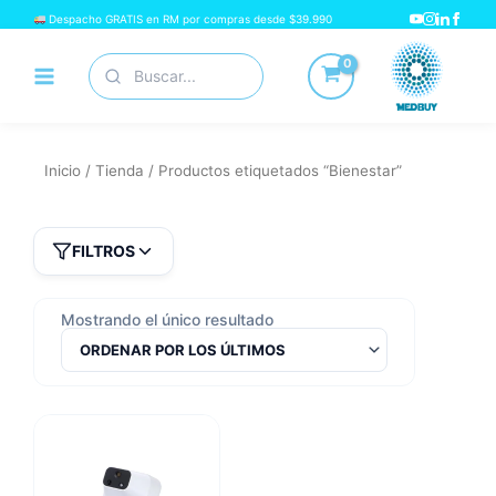
Ir
Despacho GRATIS en RM por compras desde $39.990
al
Buscar
contenido
por:
Inicio
/
Tienda
/ Productos etiquetados “Bienestar”
FILTROS
Mostrando el único resultado